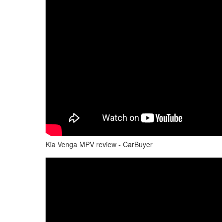
Kia Venga MPV review - CarBuyer