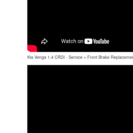
Kia Venga 1.4 CRDI - Service + Front Brake Replaceme