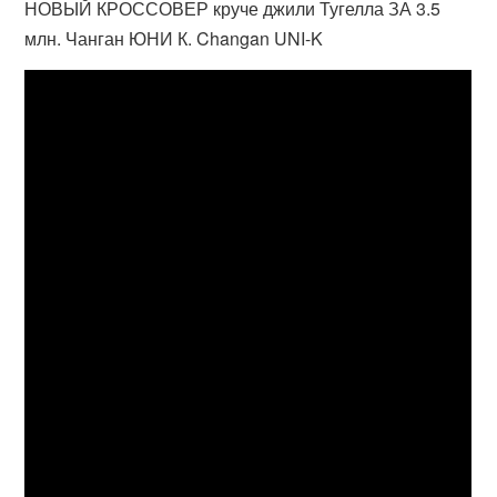
НОВЫЙ КРОССОВЕР круче джили Тугелла ЗА 3.5
млн. Чанган ЮНИ К. Changan UNI-K