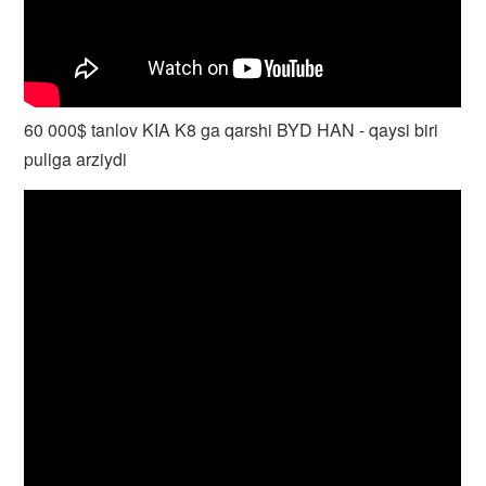
60 000$ tanlov KIA K8 ga qarshi BYD HAN - qaysi biri
puliga arziydi