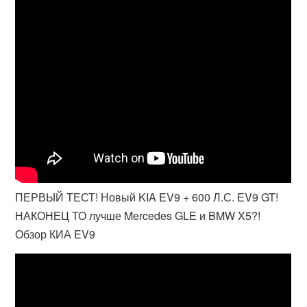
ПЕРВЫЙ ТЕСТ! Новый KIA EV9 + 600 Л.С. EV9 GT!
НАКОНЕЦ ТО лучше Mercedes GLE и BMW X5?!
Обзор КИА EV9