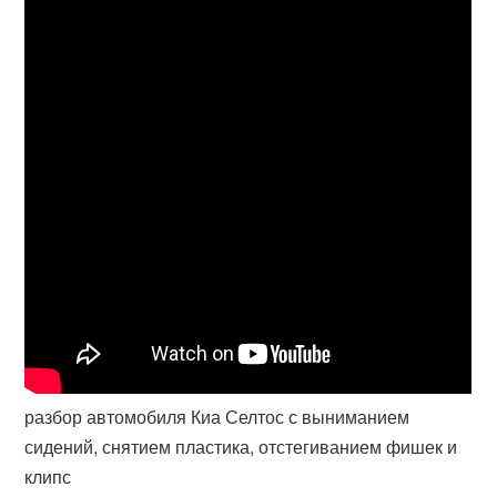
разбор автомобиля Киа Селтос с выниманием
сидений, снятием пластика, отстегиванием фишек и
клипс