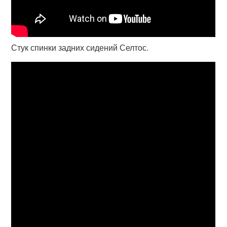
Стук спинки задних сидений Селтос.