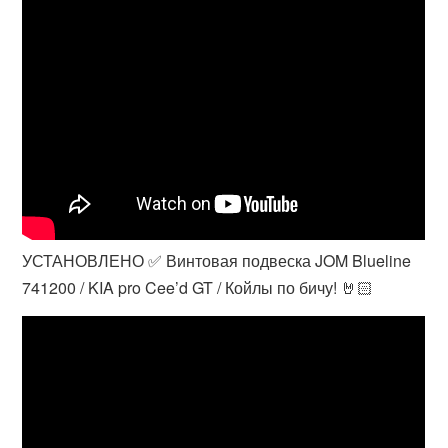
УСТАНОВЛЕНО ✅ Винтовая подвеска JOM Blueline
741200 / KIA pro Cee’d GT / Койлы по бичу! 🤘🏻