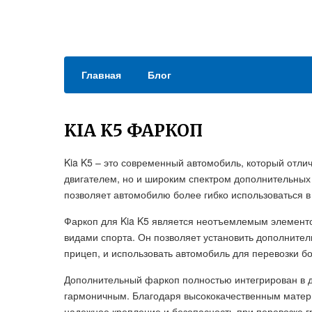
Главная
Блог
KIA K5 ФАРКОП
Kia K5 – это современный автомобиль, который отл
двигателем, но и широким спектром дополнительных 
позволяет автомобилю более гибко использоваться в
Фаркоп для Kia K5 является неотъемлемым элементом
видами спорта. Он позволяет установить дополнител
прицеп, и использовать автомобиль для перевозки бо
Дополнительный фаркоп полностью интегрирован в ди
гармоничным. Благодаря высококачественным матер
надежное крепление и безопасность при перевозке г