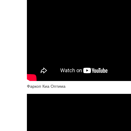
Фаркоп Киа Оптима