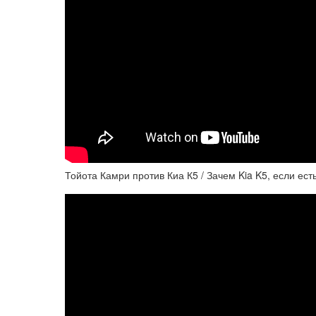
Тойота Камри против Киа К5 / Зачем Kia K5, если ес