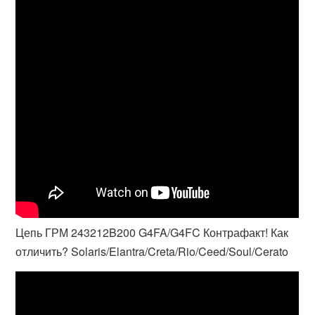
Цепь ГРМ 243212B200 G4FA/G4FC Контрафакт! Как
отличить? Solaris/Elantra/Creta/Rio/Ceed/Soul/Cerato