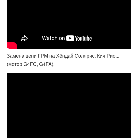
Замена цепи ГРМ на Хёндай Солярис, Кия Рио...
(мотор G4FC, G4FA).