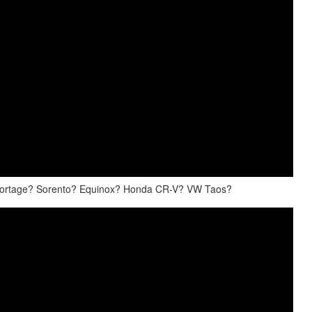
Sportage? Sorento? Equinox? Honda CR-V? VW Taos?