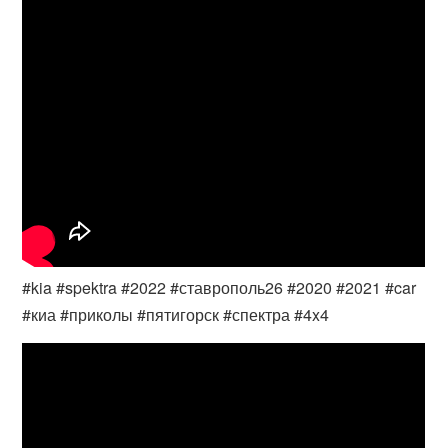
#kia #spektra #2022 #ставрополь26 #2020 #2021 #car
#киа #приколы #пятигорск #спектра #4x4