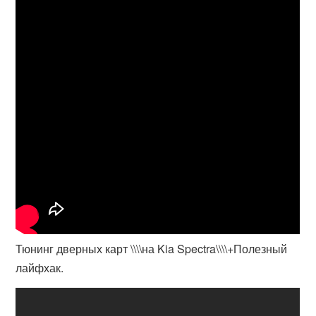
Тюнинг дверных карт \\\\на Kia Spectra\\\\+Полезный
лайфхак.