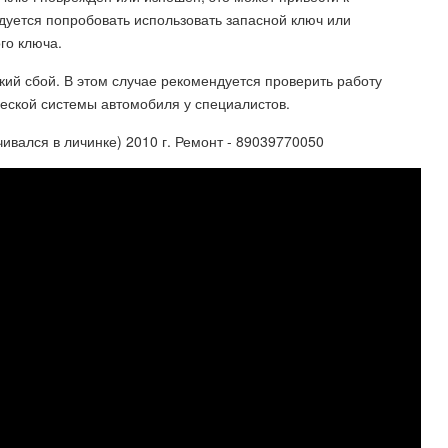
дуется попробовать использовать запасной ключ или
го ключа.
ий сбой. В этом случае рекомендуется проверить работу
ческой системы автомобиля у специалистов.
ивался в личинке) 2010 г. Ремонт - 89039770050