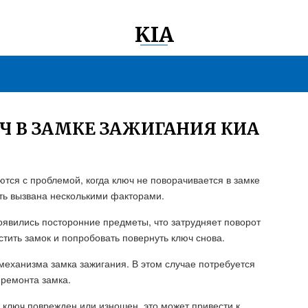
KIA
Ч В ЗАМКЕ ЗАЖИГАНИЯ КИА
тся с проблемой, когда ключ не поворачивается в замке
ть вызвана несколькими факторами.
оявились посторонние предметы, что затрудняет поворот
тить замок и попробовать повернуть ключ снова.
механизма замка зажигания. В этом случае потребуется
 ремонта замка.
и ключ поврежден или изношен, это может привести к