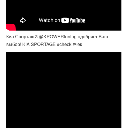
Киа Спортаж 3 @KPOWERtuning одобряет Ваш
выбор! KIA SPORTAGE #cheсk #чек