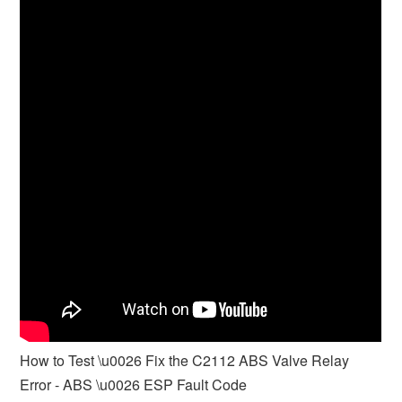
How to Test \u0026 Fix the C2112 ABS Valve Relay
Error - ABS \u0026 ESP Fault Code