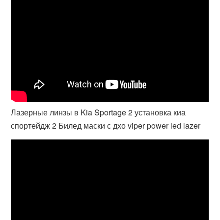
Лазерные линзы в Kia Sportage 2 установка киа
спортейдж 2 Билед маски с дхо viper power led lazer