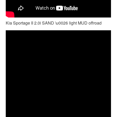
Kia Sportage II 2.0i SAND \u0026 light MUD offroad