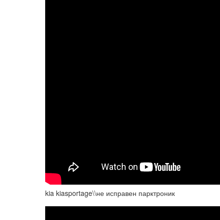
kia kiasportage\\не исправен парктроник