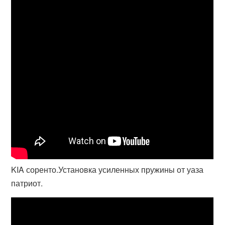
KIA соренто.Установка усиленных пружины от уаза
патриот.