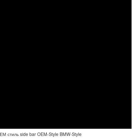
М стиль side bar OEM-Style BMW-Style