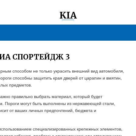
KIA
КИА СПОРТЕЙДЖ 3
лярным способом не только украсить внешний вид автомобиля,
Пороги способны защитить края дверей от царапин и вмятин,
елых предметов.
 важно правильно выбрать материал, который будет
м. Пороги могут быть выполнены из нержавеющей стали,
исит от ваших личных предпочтений, бюджета и
с использованием специализированных крепежных элементов,
воляет избежать проблем с отклеиванием или отваливанием