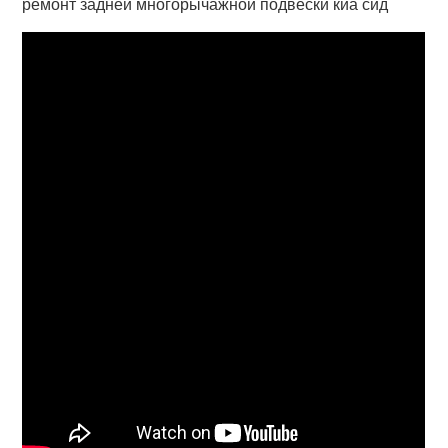
ремонт задней многорычажной подвески киа сид