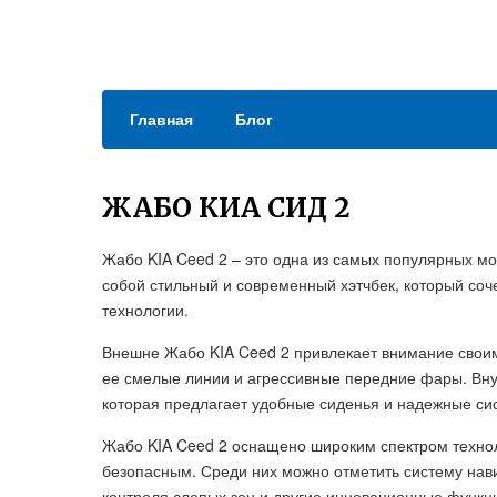
Главная
Блог
ЖАБО КИА СИД 2
Жабо KIA Ceed 2 – это одна из самых популярных м
собой стильный и современный хэтчбек, который соче
технологии.
Внешне Жабо KIA Ceed 2 привлекает внимание сво
ее смелые линии и агрессивные передние фары. Вну
которая предлагает удобные сиденья и надежные си
Жабо KIA Ceed 2 оснащено широким спектром техно
безопасным. Среди них можно отметить систему нави
контроля слепых зон и другие инновационные функц