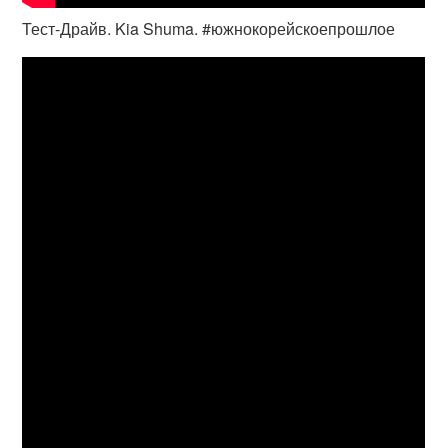
Тест-Драйв. Kia Shuma. #южнокорейскоепрошлое