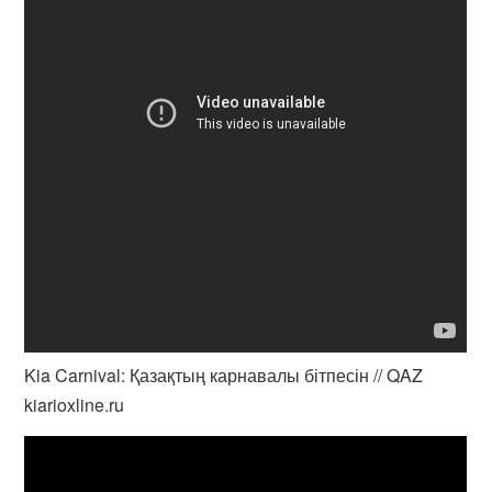
Kia Carnival: Қазақтың карнавалы бітпесін // QAZ
kiarioxline.ru