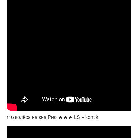
r16 колёса на киа Рио 🔥🔥🔥 LS + kontik