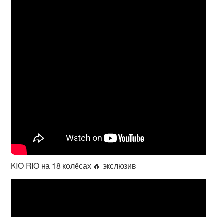
KIO RIO на 18 колёсах 🔥 экслюзив