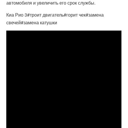
автомобиля и увеличить его срок службы.
Киа Рио 3#троит двигатель#горит чек#замена
свечей#замена катушки