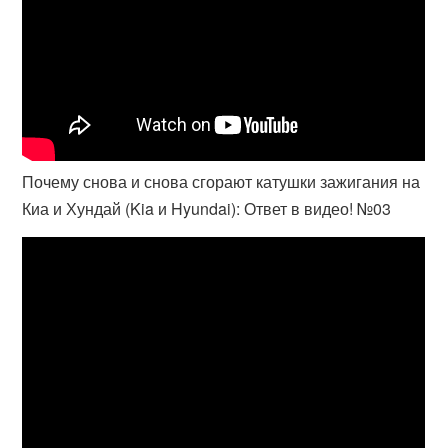
Почему снова и снова сгорают катушки зажигания на
Киа и Хундай (Kia и Hyundai): Ответ в видео! №03