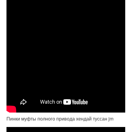
Пинки муфты полного привода хендай туссан jm