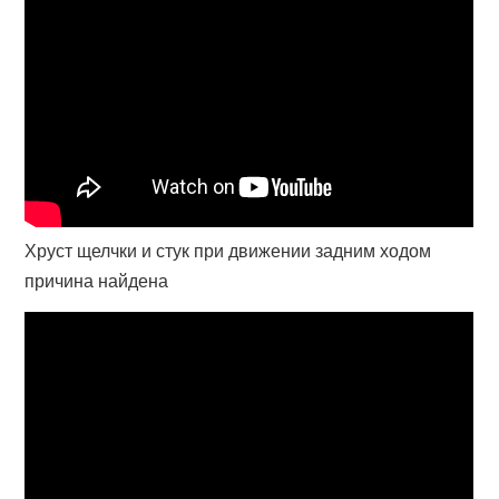
Хруст щелчки и стук при движении задним ходом
причина найдена