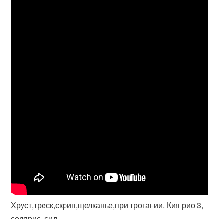
Хруст,треск,скрип,щелканье,при трогании. Кия рио 3,
солярис, сид