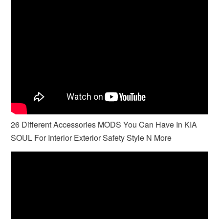
26 Different Accessories MODS You Can Have In KIA
SOUL For Interior Exterior Safety Style N More