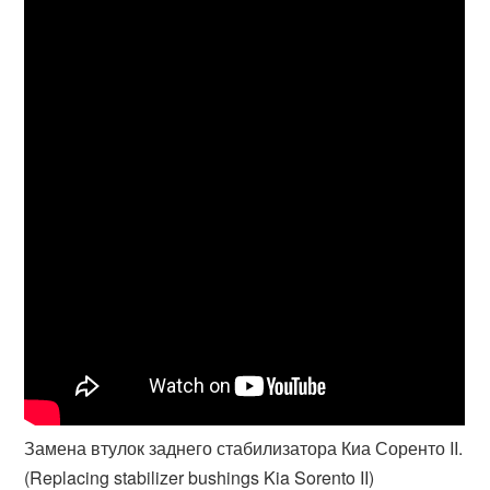
Замена втулок заднего стабилизатора Киа Соренто II.
(Replacing stabilizer bushings Kia Sorento II)