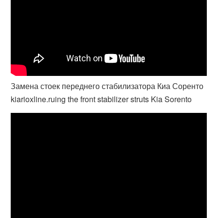
Замена стоек переднего стабилизатора Киа Соренто
kiarioxline.ruing the front stabilizer struts Kia Sorento